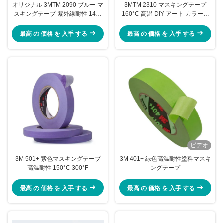
オリジナル 3MTM 2090 ブルー マ
3MTM 2310 マスキングテープ
スキングテープ 紫外線耐性 14日
160°C 高温 DIY アート カラー分
間 残留テープなし
離テープ
最高 の 価格 を 入手 する
最高 の 価格 を 入手 する
ビデオ
3M 501+ 紫色マスキングテープ
3M 401+ 緑色高温耐性塗料マスキ
高温耐性 150°C 300°F
ングテープ
最高 の 価格 を 入手 する
最高 の 価格 を 入手 する