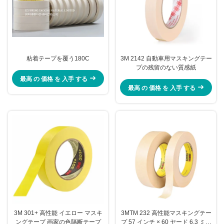
粘着テープを覆う180C
3M 2142 自動車用マスキングテー
プの残留のない質感紙
最高 の 価格 を 入手 する
最高 の 価格 を 入手 する
3M 301+ 高性能 イエロー マスキ
3MTM 232 高性能マスキングテー
ングテープ 画家の色隔断テープ
プ 57 インチ × 60 ヤード 6.3 ミル