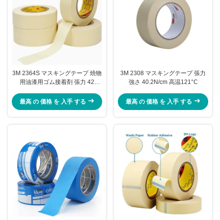
3M 2364S マスキングテープ 焼物
3M 2308 マスキングテープ 張力
用油漆用ゴム接着剤 張力 42
強さ 40.2N/cm 高温121°C
N/100mm
最高 の 価格 を 入手 する
最高 の 価格 を 入手 する