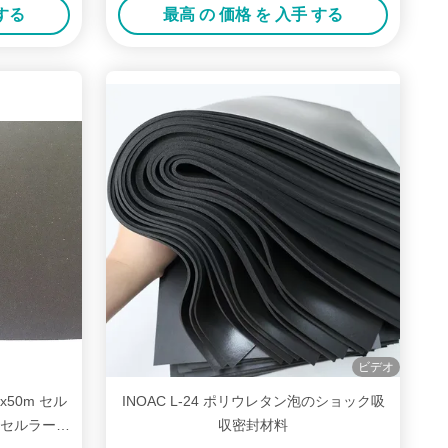
 する
最高 の 価格 を 入手 する
ビデオ
mx50m セル
INOAC L-24 ポリウレタン泡のショック吸
ロセルラーポ
収密封材料