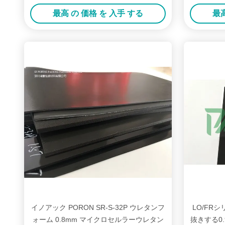
最高 の 価格 を 入手 する
最高
イノアック PORON SR-S-32P ウレタンフ
LO/FR
ォーム 0.8mm マイクロセルラーウレタン
抜きする0