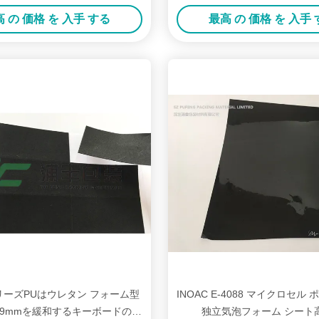
シート
 の 価格 を 入手 する
最高 の 価格 を 入手
シリーズPUはウレタン フォーム型
INOAC E-4088 マイクロセル
.9mmを緩和するキーボードのた
独立気泡フォーム シート