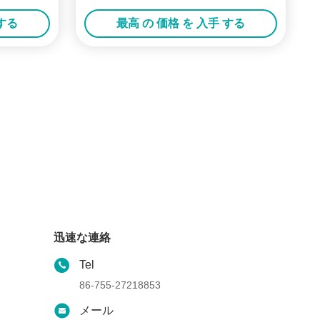
 する
最高 の 価格 を 入手 する
迅速な連絡
Tel
86-755-27218853
メール