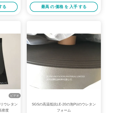
 する
最高 の 価格 を 入手 する
ビデオ
 ポリウレタン
SGSの高温抵抗LE-20の泡PUのウレタン
高密度
フォーム