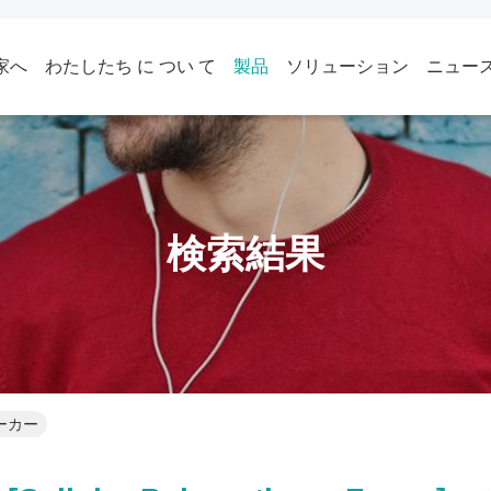
家へ
わたしたち に つい て
製品
ソリューション
ニュー
検索結果
 メーカー