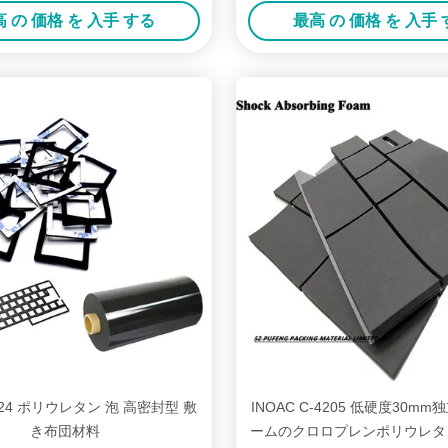
タン フォーム
リウレタンフォーム
 の 価格 を 入手 する
最高 の 価格 を 入手
H-24 ポリウレタン 泡 高密封型 敷
INOAC C-4205 低硬度30m
き布団材料
ームのクロロプレンポリウレタ