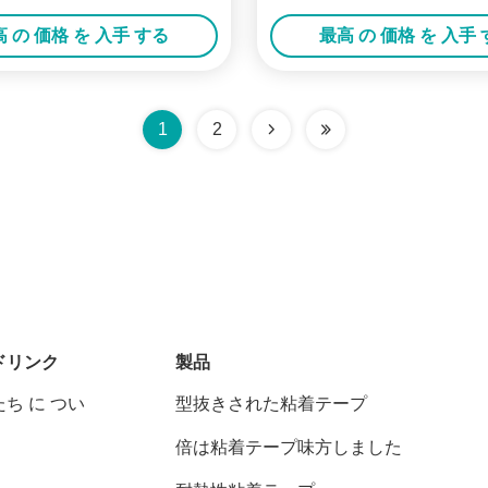
めのMS-40泡立つ
 の 価格 を 入手 する
最高 の 価格 を 入手
1
2
ドリンク
製品
ち に つい
型抜きされた粘着テープ
倍は粘着テープ味方しました