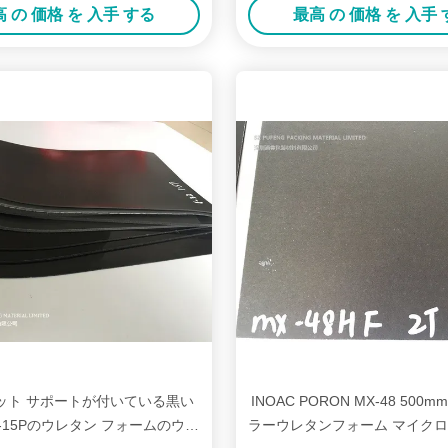
 の 価格 を 入手 する
最高 の 価格 を 入手
ペット サポートが付いている黒い
INOAC PORON MX-48 500m
-S-15Pのウレタン フォームのウレ
ラーウレタンフォーム マイク