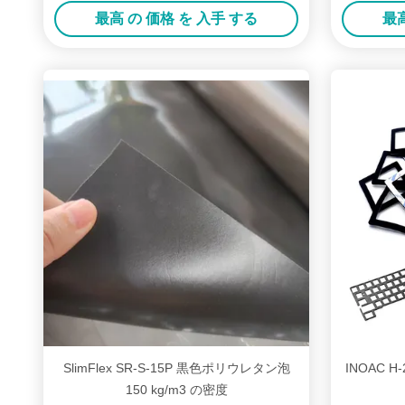
最高 の 価格 を 入手 する
最高
SlimFlex SR-S-15P 黒色ポリウレタン泡
INOAC 
150 kg/m3 の密度