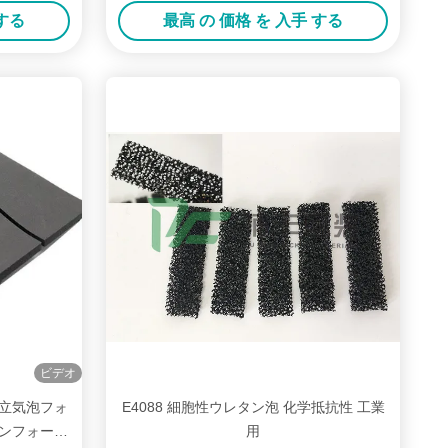
 する
最高 の 価格 を 入手 する
ビデオ
m独立気泡フォ
E4088 細胞性ウレタン泡 化学抵抗性 工業
ンフォーム
用