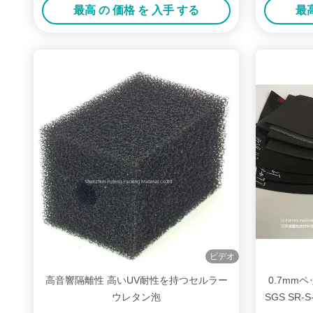
最高 の 価格 を 入手 する
最高
ビデオ
高音響隔離性 高いUV耐性を持つセルラー
0.7mm
ウレタン泡
SGS SR