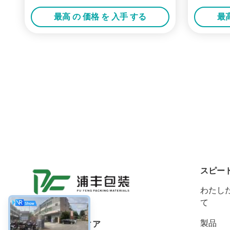
最高 の 価格 を 入手 する
最高
スピー
わたした
て
製品
ソーシャル メディア