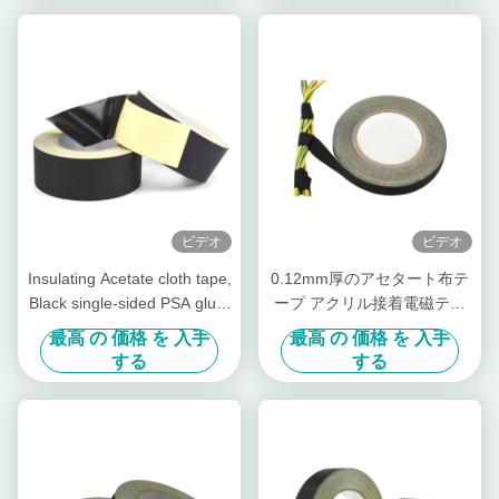
ビデオ
ビデオ
Insulating Acetate cloth tape,
0.12mm厚のアセタート布テ
Black single-sided PSA glue,
ープ アクリル接着電磁テー
for transformers
プ
最高 の 価格 を 入手
最高 の 価格 を 入手
する
する