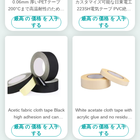
0.06mm 厚いPETテープ
カスタマイズ可能な日東電工
200°Cまで高温耐性のための
223SH電気テープ PVC絶縁
シリコン接着剤
難燃性テープ ゴム系粘着剤
最高 の 価格 を 入手
最高 の 価格 を 入手
付き
する
する
Acetic fabric cloth tape Black
White acetate cloth tape with
high adhesion and can
acrylic glue and no residual
temperatures up to 130℃
glue, High-temperature
最高 の 価格 を 入手
最高 の 価格 を 入手
insulating tape
する
する