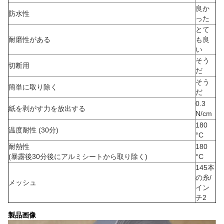
良か
防水性
った
とて
耐磨性がある
も良
い
そう
切断用
だ
そう
簡単に取り除く
だ
0.3
紙を剥がす力を放出する
N/cm
180
温度耐性 (30分)
°C
耐熱性
180
(暴露後30分後にアルミシートから取り除く)
°C
145本
の糸/
メッシュ
イン
チ2
製品画像