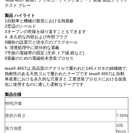
Tesa 4657 耐熱アクリルコーティング管テープ 閉塞 固定グリッド
テスト グレー
製品 ハイライト
1自動車と機械の製造における熱遮蔽
2窓辺のシールド
3オーブンの乾燥を繰り返すこともできます
4. 永久的な内部および外部プラグ
5螺栓の設置穴と排水穴のプラグホール
6. 浸透処理中に部分的な遮蔽
7平面の電線帯の固定 (天井,ドア縁,鏡など)
8遮蔽のための電磁粉末塗装プロセス
tesa® 4657は,高品質のアクリルで覆われた145メガネの綿織物で,
熱耐性のある天然ゴムで覆われたテープです.tesa® 4657は,自動
車産業における永久的な穴塞ぎと,工業塗装プロセスにおける仮面
化に使用するのに適した柔軟なテープです..
製品仕様
特性評価
骨折の長さ
7.50%
105
張力強度
N/cm