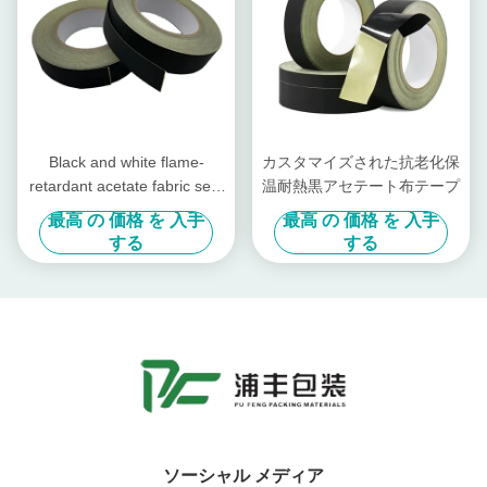
Black and white flame-
カスタマイズされた抗老化保
retardant acetate fabric self-
温耐熱黒アセテート布テープ
adhesive tape
最高 の 価格 を 入手
最高 の 価格 を 入手
する
する
ソーシャル メディア