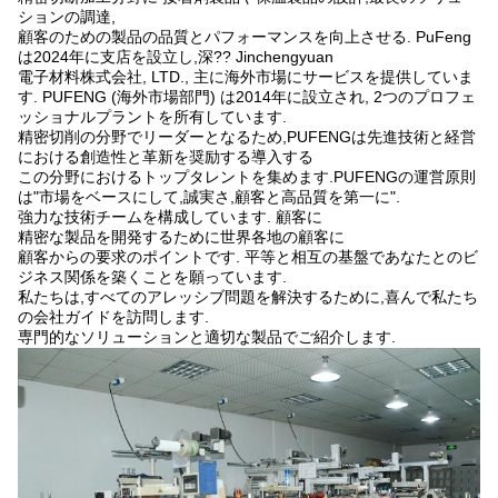
ションの調達,
顧客のための製品の品質とパフォーマンスを向上させる. PuFeng
は2024年に支店を設立し,深?? Jinchengyuan
電子材料株式会社, LTD., 主に海外市場にサービスを提供していま
す. PUFENG (海外市場部門) は2014年に設立され, 2つのプロフェ
ッショナルプラントを所有しています.
精密切削の分野でリーダーとなるため,PUFENGは先進技術と経営
における創造性と革新を奨励する導入する
この分野におけるトップタレントを集めます.PUFENGの運営原則
は"市場をベースにして,誠実さ,顧客と高品質を第一に".
強力な技術チームを構成しています. 顧客に
精密な製品を開発するために世界各地の顧客に
顧客からの要求のポイントです. 平等と相互の基盤であなたとのビ
ジネス関係を築くことを願っています.
私たちは,すべてのアレッシブ問題を解決するために,喜んで私たち
の会社ガイドを訪問します.
専門的なソリューションと適切な製品でご紹介します.