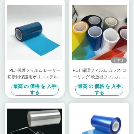
ビデオ
PET保護フィルム レーザー
PET 保護フィルム ガラス ロ
切断用保護用ポリエステルフ
ーリング 軟放出フィルム 保
ィルム
護画面
最高 の 価格 を 入手
最高 の 価格 を 入手
する
する