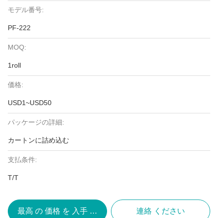
モデル番号:
PF-222
MOQ:
1roll
価格:
USD1~USD50
パッケージの詳細:
カートンに詰め込む
支払条件:
T/T
最高 の 価格 を 入手 する
連絡 ください