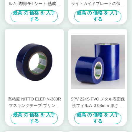
ルム 透明PETシート 熱成形
ライトガイドプレートの保護
用
フィルム
最高 の 価格 を 入手
最高 の 価格 を 入手
する
する
高粘度 NITTO ELEP N-380R
SPV 224S PVC メタル表面保
マスキングテープ プリント
護フィルム 0.08mm 厚さ 調
基板用 1250mm * 100m カス
整可能
最高 の 価格 を 入手
最高 の 価格 を 入手
タマイズ可能
する
する