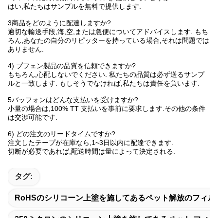
はい,私たちはサンプルを無料で提供します.
3商品をどのように配達しますか?
適切な輸送手段,海,空,または急便についてアドバイスします. もち
ろん,あなたの自分のリピッターを持っている場合,それは問題では
ありません.
4) プフェン製品の品質を信頼できますか?
もちろん,心配しないでください. 私たちの品質は必ず送るサンプ
ルと一致します. もしそうでなければ,私たちは責任を負います.
5バッフォンはどんな支払いを受けますか?
小量の場合は,100% TT 支払いを事前に要求します.その他の条件
は交渉可能です.
6) どの注文のリードタイムですか?
注文したテープが在庫なら,1~3日以内に配達できます.
切断が必要であれば,配送時間は量によって決定される.
タグ:
RoHSのシリコーン上塗を施してあるペット解放のフィル